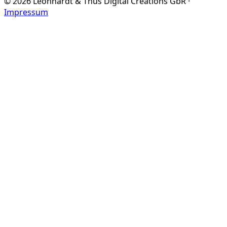
©
2026
Leonhardt & Thüs Digital Creations GbR ·
Impressum