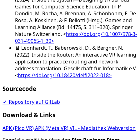
Games for Computer Science Education. In P.
Dondio, M. Rocha, A. Brennan, A. Schönbohm, F. De
Rosa, A. Koskinen, & F. Bellotti (Hrsg.), Games and
Learning Alliance (Bd. 14475, S. 311–320). Springer
Nature Switzerland. <
https://doi.org/10.1007/978-3-
031-49065-1_30>
📄
Leonhardt, T., Baberowski, D., & Bergner, N.
(2022). Inside the Router: An interactive VR learning
application to practice routing and network
address translation. Gesellschaft für Informatik e.V.
<
https://doi.org/10.18420/delfi2022-018>
Sourcecode
🔗 Repository auf GitLab
Download & Links
APK (Pico VR)
APK (Meta VR)
VIL - Mediathek
Webversion