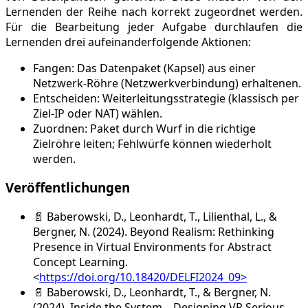
Lernenden der Reihe nach korrekt zugeordnet werden.
Für die Bearbeitung jeder Aufgabe durchlaufen die
Lernenden drei aufeinanderfolgende Aktionen:
Fangen: Das Datenpaket (Kapsel) aus einer
Netzwerk-Röhre (Netzwerkverbindung) erhaltenen.
Entscheiden: Weiterleitungsstrategie (klassisch per
Ziel-IP oder NAT) wählen.
Zuordnen: Paket durch Wurf in die richtige
Zielröhre leiten; Fehlwürfe können wiederholt
werden.
Veröffentlichungen
📄
Baberowski, D., Leonhardt, T., Lilienthal, L., &
Bergner, N. (2024). Beyond Realism: Rethinking
Presence in Virtual Environments for Abstract
Concept Learning.
<
https://doi.org/10.18420/DELFI2024_09>
📄
Baberowski, D., Leonhardt, T., & Bergner, N.
(2024). Inside the System—Designing VR Serious