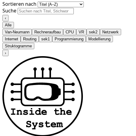
Sortieren nach
Suche
‹
Alle
Van-Neumann
Rechneraufbau
CPU
VR
sek2
Netzwerk
Internet
Routing
sek1
Programmierung
Modellierung
Struktogramme
›