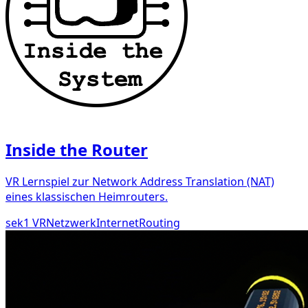
Inside the Router
VR Lernspiel zur Network Address Translation (NAT)
eines klassischen Heimrouters.
sek1
VR
Netzwerk
Internet
Routing